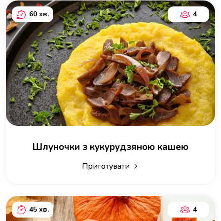
60 хв.
4
Шлуночки з кукурудзяною кашею
Приготувати
45 хв.
4