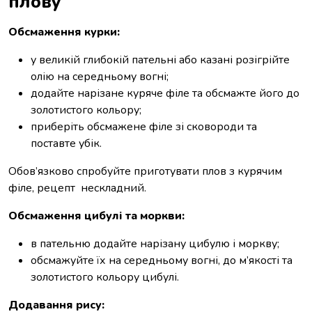
плову
Обсмаження курки:
у великій глибокій пательні або казані розігрійте
олію на середньому вогні;
додайте нарізане куряче філе та обсмажте його до
золотистого кольору;
приберіть обсмажене філе зі сковороди та
поставте убік.
Обов’язково спробуйте приготувати плов з курячим
філе, рецепт нескладний.
Обсмаження цибулі та моркви:
в пательню додайте нарізану цибулю і моркву;
обсмажуйте їх на середньому вогні, до м’якості та
золотистого кольору цибулі.
Додавання рису: