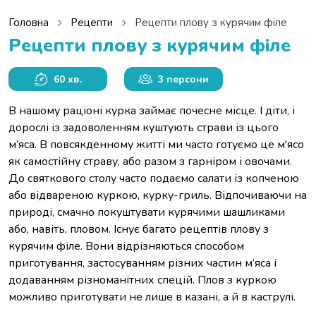
Головна
Рецепти
Рецепти плову з курячим філе
Рецепти плову з курячим філе
60 хв.
3 персони
В нашому раціоні курка займає почесне місце. І діти, і
дорослі із задоволенням куштують страви із цього
м’яса. В повсякденному житті ми часто готуємо це м'ясо
як самостійну страву, або разом з гарніром і овочами.
До святкового столу часто подаємо салати із копченою
або відвареною куркою, курку-гриль. Відпочиваючи на
природі, смачно покуштувати курячими шашликами
або, навіть, пловом. Існує багато рецептів плову з
курячим філе. Вони відрізняються способом
приготування, застосуванням різних частин м’яса і
додаванням різноманітних спецій. Плов з куркою
можливо приготувати не лише в казані, а й в каструлі.