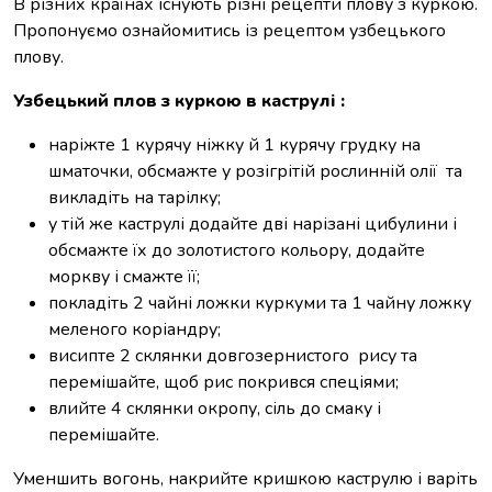
В різних країнах існують різні рецепти плову з куркою.
Пропонуємо ознайомитись із рецептом узбецького
плову.
Узбецький плов з куркою в каструлі :
наріжте 1 курячу ніжку й 1 курячу грудку на
шматочки, обсмажте у розігрітій рослинній олії та
викладіть на тарілку;
у тій же каструлі додайте дві нарізані цибулини і
обсмажте їх до золотистого кольору, додайте
моркву і смажте її;
покладіть 2 чайні ложки куркуми та 1 чайну ложку
меленого коріандру;
висипте 2 склянки довгозернистого рису та
перемішайте, щоб рис покрився спеціями;
влийте 4 склянки окропу, сіль до смаку і
перемішайте.
Уменшить вогонь, накрийте кришкою каструлю і варіть