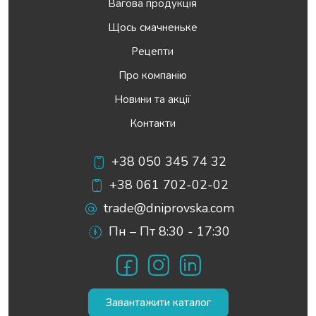
Вагова продукція
Щось смачненьке
Рецепти
Про компанію
Новини та акції
Контакти
+38 050 345 74 32
+38 061 702-02-02
trade@dniprovska.com
Пн – Пт 8:30 - 17:30
Facebook
Instagram
LinkedIn
Завантажити каталог