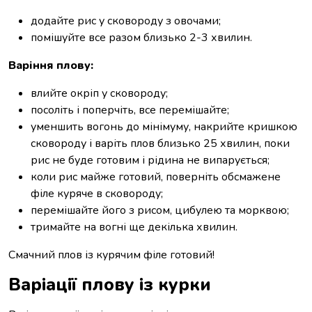
додайте рис у сковороду з овочами;
помішуйте все разом близько 2-3 хвилин.
Варіння плову:
влийте окріп у сковороду;
посоліть і поперчіть, все перемішайте;
уменшить вогонь до мінімуму, накрийте кришкою
сковороду і варіть плов близько 25 хвилин, поки
рис не буде готовим і рідина не випарується;
коли рис майже готовий, поверніть обсмажене
філе куряче в сковороду;
перемішайте його з рисом, цибулею та морквою;
тримайте на вогні ще декілька хвилин.
Смачний плов із курячим філе готовий!
Варіації плову із курки