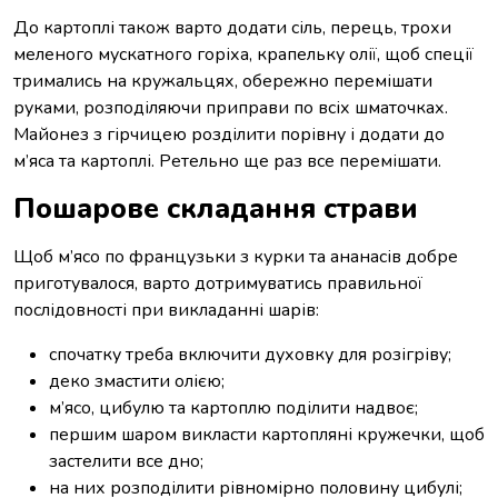
До картоплі також варто додати сіль, перець, трохи
меленого мускатного горіха, крапельку олії, щоб спеції
тримались на кружальцях, обережно перемішати
руками, розподіляючи приправи по всіх шматочках.
Майонез з гірчицею розділити порівну і додати до
м’яса та картоплі. Ретельно ще раз все перемішати.
Пошарове складання страви
Щоб м’ясо по французьки з курки та ананасів добре
приготувалося, варто дотримуватись правильної
послідовності при викладанні шарів:
спочатку треба включити духовку для розігріву;
деко змастити олією;
м’ясо, цибулю та картоплю поділити надвоє;
першим шаром викласти картопляні кружечки, щоб
застелити все дно;
на них розподілити рівномірно половину цибулі;