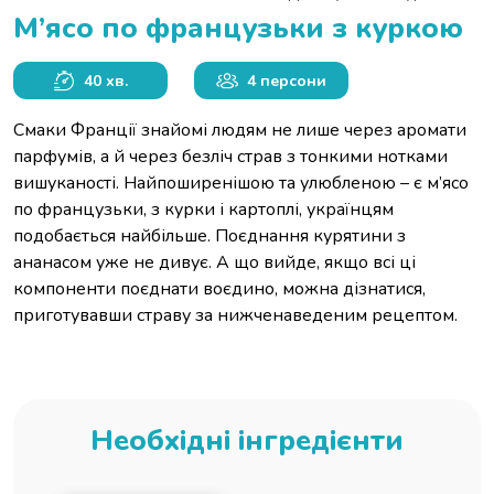
М’ясо по французьки з куркою
40 хв.
4 персони
Смаки Франції знайомі людям не лише через аромати
парфумів, а й через безліч страв з тонкими нотками
вишуканості. Найпоширенішою та улюбленою – є м’ясо
по французьки, з курки і картоплі, українцям
подобається найбільше. Поєднання курятини з
ананасом уже не дивує. А що вийде, якщо всі ці
компоненти поєднати воєдино, можна дізнатися,
приготувавши страву за нижченаведеним рецептом.
Необхідні інгредієнти