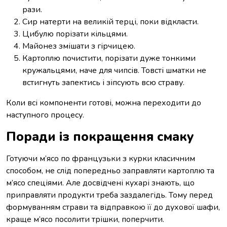
рази.
Сир натерти на великій терці, поки відкласти.
Цибулю порізати кільцями.
Майонез змішати з гірчицею.
Картоплю почистити, порізати дуже тонкими
кружальцями, наче для чипсів. Товсті шматки не
встигнуть запектись і зіпсують всю страву.
Коли всі компоненти готові, можна переходити до
наступного процесу.
Поради із покращення смаку
Готуючи м’ясо по французьки з курки класичним
способом, не слід попередньо заправляти картоплю та
м’ясо спеціями. Але досвідчені кухарі знають, що
приправляти продукти треба заздалегідь. Тому перед
формуванням страви та відправкою її до духової шафи,
краще м’ясо посолити трішки, поперчити.