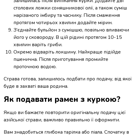
залишилась після випікання курки. Додайте дві
столових ложки соняшникової олії, а також суміш
нарізаного імбиру та часнику. Після смаження
протягом чотирьох хвилин додайте мірин.
З’єднайте бульйон з сумішшю, повільно вливаючи
його у сковороду. В цій рідині протягом 10-15
хвилин варіть гриби.
Окремо відваріть локшину. Найкраще підійде
пшенична. Після приготування промийте
проточною водою.
Страва готова, залишилось подбати про подачу, від якої
буде в захваті ваша родина.
Як подавати рамен з куркою?
Якщо ви бажаєте повторити оригінальну подачу цієї
азійської страви, важливо правильно її оформити.
Вам знадобиться глибока тарілка або піала. Спочатку в