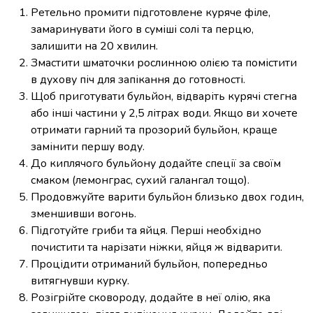
Ретельно промити підготовлене куряче філе,
замаринувати його в суміші солі та перцю,
залишити на 20 хвилин.
Змастити шматочки рослинною олією та помістити
в духову піч для запікання до готовності.
Щоб приготувати бульйон, відваріть курячі стегна
або інші частини у 2,5 літрах води. Якщо ви хочете
отримати гарний та прозорий бульйон, краще
замінити першу воду.
До киплячого бульйону додайте спеції за своїм
смаком (лемонграс, сухий галангал тощо).
Продовжуйте варити бульйон близько двох годин,
зменшивши вогонь.
Підготуйте гриби та яйця. Перші необхідно
почистити та нарізати ніжки, яйця ж відварити.
Процідити отриманий бульйон, попередньо
витягнувши курку.
Розігрійте сковороду, додайте в неї олію, яка