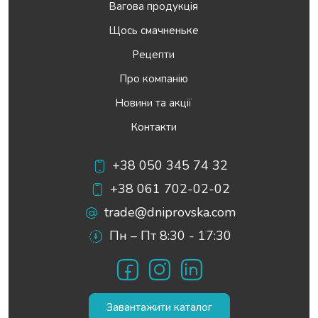
Вагова продукція
Щось смачненьке
Рецепти
Про компанію
Новини та акції
Контакти
+38 050 345 74 32
+38 061 702-02-02
trade@dniprovska.com
Пн – Пт 8:30 - 17:30
Facebook
Instagram
LinkedIn
Завантажити каталог