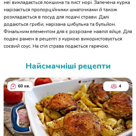
неї викладається локшина та лист норі. Запечена курка
нарізається пропорційними шматочками й також
розкладається в посуд для подачі страви. Далі
додаються гриби, нарізана цибулька та бульйон.
Фінальним елементом для є розрізане навпіл яйце. Для
подачі рамен в рецепті з куркою використовується
соєвий соус. На стіл страва подається гарячою.
Найсмачніші рецепти
60 хв.
4