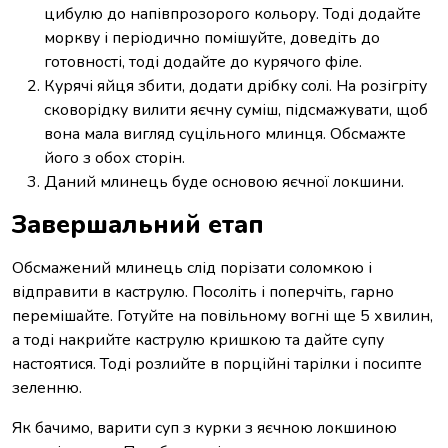
цибулю до напівпрозорого кольору. Тоді додайте
моркву і періодично помішуйте, доведіть до
готовності, тоді додайте до курячого філе.
Курячі яйця збити, додати дрібку солі. На розігріту
сковорідку вилити яєчну суміш, підсмажувати, щоб
вона мала вигляд суцільного млинця. Обсмажте
його з обох сторін.
Даний млинець буде основою яєчної локшини.
Завершальний етап
Обсмажений млинець слід порізати соломкою і
відправити в каструлю. Посоліть і поперчіть, гарно
перемішайте. Готуйте на повільному вогні ще 5 хвилин,
а тоді накрийте каструлю кришкою та дайте супу
настоятися. Тоді розлийте в порційні тарілки і посипте
зеленню.
Як бачимо, варити суп з курки з яєчною локшиною