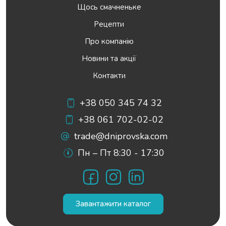
Щось смачненьке
Рецепти
Про компанію
Новини та акції
Контакти
+38 050 345 74 32
+38 061 702-02-02
trade@dniprovska.com
Пн – Пт 8:30 - 17:30
Facebook
Instagram
LinkedIn
Завантажити каталог