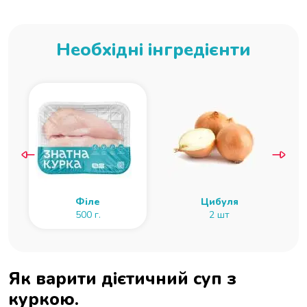
Необхідні інгредієнти
Філе
Цибуля
500 г.
2 шт
Як варити дієтичний суп з
куркою.