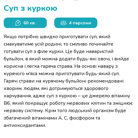
Суп з куркою
60 хв.
4 персони
Якщо потрібно швидко приготувати суп, який
смакуватиме усій родині, то сміливо починайте
готувати суп з філе курки. Це буде наваристий
бульйон, в який можна додати будь-які овочі, і вийде
корисна і легка гаряча страва. На основі навару з
курячого м'яса можна приготувати будь-який суп.
Гарячі страви на курячому бульйоні рекомендовані
хворим, людям, які дотримуються здорового
харчування, адже суп з куркою – це джерело вітаміну
В6, який покращує роботу нервових клітин та зміцнює
нервову систему. Крім того людський організм буде
збагачений вітамінами А, С, фосфором та
антиоксидантами.