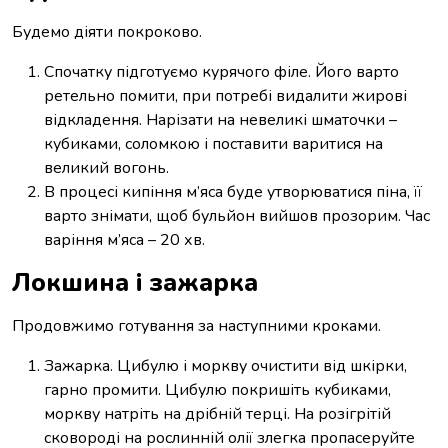
Будемо діяти покроково.
Спочатку підготуємо курячого філе. Його варто
ретельно помити, при потребі видалити жирові
відкладення. Нарізати на невеликі шматочки –
кубиками, соломкою і поставити варитися на
великий вогонь.
В процесі кипіння м’яса буде утворюватися піна, її
варто знімати, щоб бульйон вийшов прозорим. Час
варіння м’яса – 20 хв.
Локшина і зажарка
Продовжимо готування за наступними кроками.
Зажарка. Цибулю і моркву очистити від шкірки,
гарно промити. Цибулю покришіть кубиками,
моркву натріть на дрібній терці. На розігрітій
сковороді на рослинній олії злегка пропасеруйте