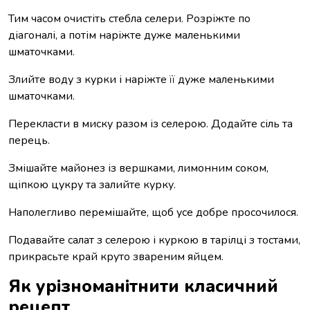
Тим часом очистіть стебла селери. Розріжте по
діагоналі, а потім наріжте дуже маленькими
шматочками.
Злийте воду з курки і наріжте її дуже маленькими
шматочками.
Перекласти в миску разом із селерою. Додайте сіль та
перець.
Змішайте майонез із вершками, лимонним соком,
щіпкою цукру та залийте курку.
Наполегливо перемішайте, щоб усе добре просочилося.
Подавайте салат з селерою і куркою в тарілці з тостами,
прикрасьте край круто звареним яйцем.
Як урізноманітнити класичний
рецепт