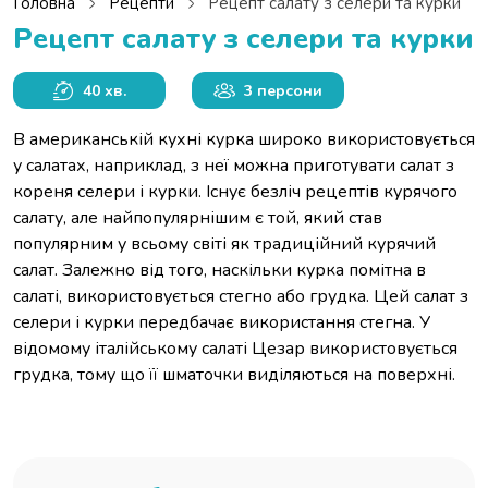
Головна
Рецепти
Рецепт салату з селери та курки
Рецепт салату з селери та курки
40 хв.
3 персони
В американській кухні курка широко використовується
у салатах, наприклад, з неї можна приготувати салат з
кореня селери і курки. Існує безліч рецептів курячого
салату, але найпопулярнішим є той, який став
популярним у всьому світі як традиційний курячий
салат. Залежно від того, наскільки курка помітна в
салаті, використовується стегно або грудка. Цей салат з
селери і курки передбачає використання стегна. У
відомому італійському салаті Цезар використовується
грудка, тому що її шматочки виділяються на поверхні.