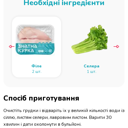
Необхідні інгредієнти
Філе
Селера
2 шт.
1 шт.
Спосіб приготування
Очистіть грудки і відваріть їх у великій кількості води із
сіллю, листям селери, лавровим листом. Варити 30
хвилин і дати охолонути в бульйоні.