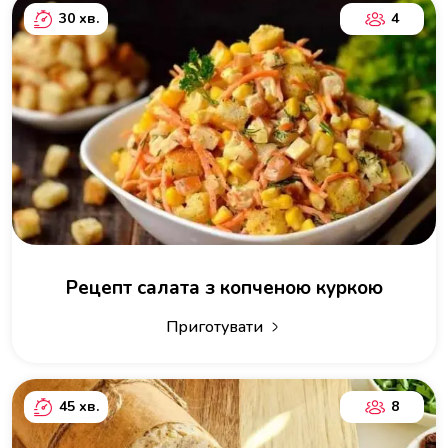
30 хв.
4
Рецепт салата з копченою куркою
Приготувати
45 хв.
8