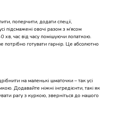
ити, поперчити, додати спеції,
сі підсмажені овочі разом з м’ясом
0 хв, час від часу помішуючи лопаткою.
не потрібно готувати гарнір. Це абсолютно
дрібнити на маленькі шматочки – так усі
мкою. Додавайте ніжні інгредієнти, такі як
тувати рагу з куркою, зверніться до нашого