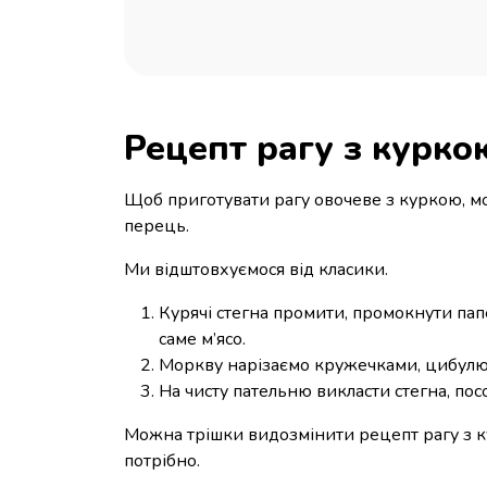
Рецепт рагу з куркою
Щоб приготувати рагу овочеве з куркою, мо
перець.
Ми відштовхуємося від класики.
Курячі стегна промити, промокнути пап
саме м’ясо.
Моркву нарізаємо кружечками, цибулю –
На чисту пательню викласти стегна, пос
Можна трішки видозмінити рецепт рагу з ку
потрібно.