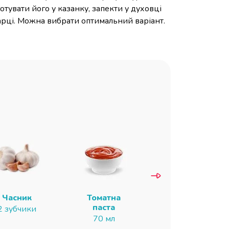
тувати його у казанку, запекти у духовці
арці. Можна вибрати оптимальний варіант.
Часник
Томатна
Олія
паста
соняшникова
2 зубчики
70 мл
25 мл