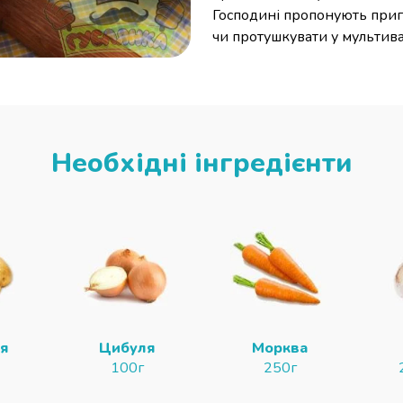
Господині пропонують приго
чи протушкувати у мультив
Необхідні інгредієнти
ля
Цибуля
Морква
100г
250г