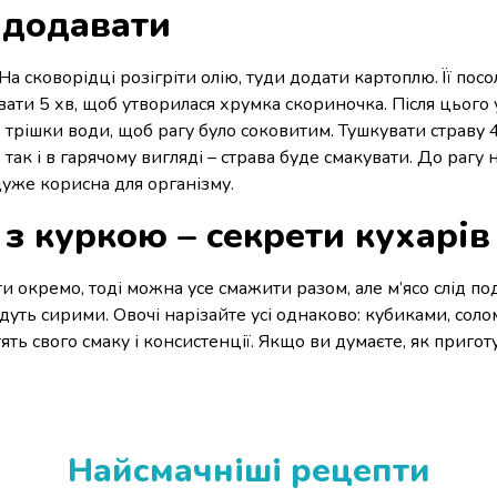
и додавати
 сковорідці розігріти олію, туди додати картоплю. Її посол
ти 5 хв, щоб утворилася хрумка скориночка. Після цього у
, трішки води, щоб рагу було соковитим. Тушкувати страву 4
так і в гарячому вигляді – страва буде смакувати. До рагу 
 дуже корисна для організму.
 з куркою – секрети кухарів
и окремо, тоді можна усе смажити разом, але м’ясо слід по
дуть сирими. Овочі нарізайте усі однаково: кубиками, соло
ять свого смаку і консистенції. Якщо ви думаєте, як приго
Найсмачніші рецепти