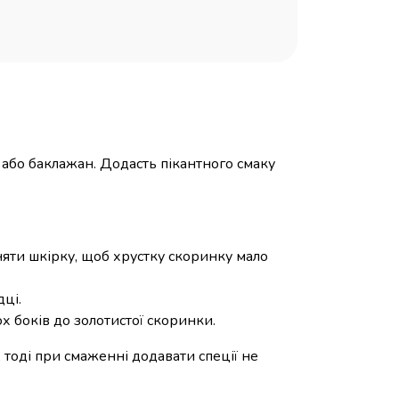
 або баклажан. Додасть пікантного смаку
няти шкірку, щоб хрустку скоринку мало
ці.
х боків до золотистої скоринки.
тоді при смаженні додавати спеції не