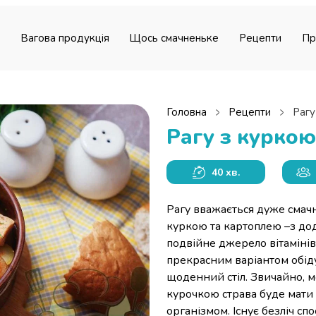
Вагова продукція
Щось смачненьке
Рецепти
Пр
Головна
Рецепти
Рагу
Рагу з курко
40 хв.
Рагу вважається дуже смачн
куркою та картоплею –з дод
подвійне джерело вітамінів 
прекрасним варіантом обіду
щоденний стіл. Звичайно, м
курочкою страва буде мати
організмом. Існує безліч спо