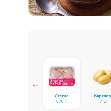
Сіль та спеції
Стегно
Картоп
за смаком
600 г.
7 шт