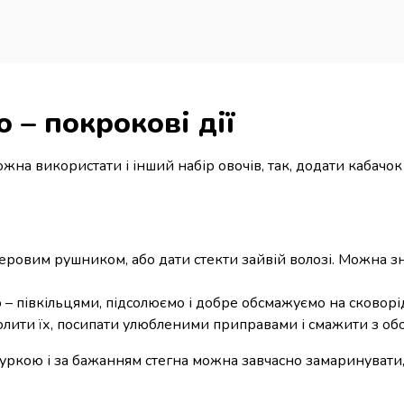
 – покрокові дії
жна використати і інший набір овочів, так, додати кабачок
еровим рушником, або дати стекти зайвій волозі. Можна з
 півкільцями, підсолюємо і добре обсмажуємо на сковорід
олити їх, посипати улюбленими приправами і смажити з обо
ркою і за бажанням стегна можна завчасно замаринувати, 