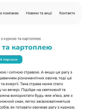
о компанію
Новини та акції
Контакти
 з куркою та картоплею
ю та картоплею
4 персони
ою і ситною стравою. А якщо це рагу з
аванням різноманітних овочів, тоді це
та енергії. Така страва може стати
 чи вечері. Підійде на святковий та
ожна використати будь-яке м'ясо, але з
 ніжний смак, легко засвоюватиметься
собів, як готувати овочеве рагу з куркою.