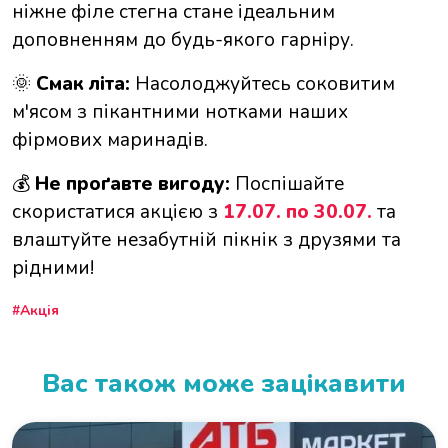
ніжне філе стегна стане ідеальним
доповненням до будь-якого гарніру.
Смак літа:
Насолоджуйтесь соковитим
🌞
м'ясом з пікантними нотками наших
фірмових маринадів.
Не проґавте вигоду:
Поспішайте
💰
скористатися акцією з
17.07. по 30.07.
та
влаштуйте незабутній пікнік з друзями та
рідними!
Акція
Вас також може зацікавити