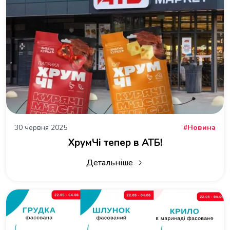
30 червня 2025
Новина
ХрумЧі тепер в АТБ!
Детальніше
про ХрумЧі тепер в АТБ!