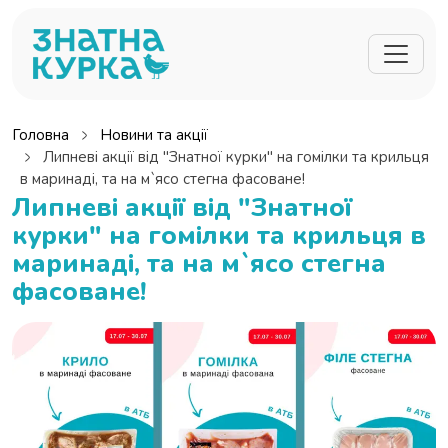
Перейти до основного вмісту
Головна
Новини та акції
Липневі акції від "Знатної курки" на гомілки та крильця
в маринаді, та на м`ясо стегна фасоване!
Липневі акції від "Знатної
курки" на гомілки та крильця в
маринаді, та на м`ясо стегна
фасоване!