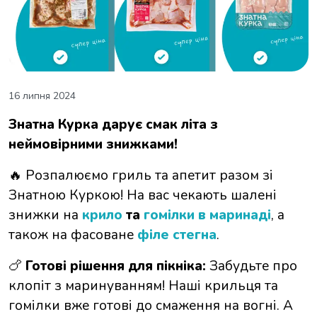
16 липня 2024
Знатна Курка дарує смак літа з
неймовірними знижками!
Розпалюємо гриль та апетит разом зі
🔥
Знатною Куркою! На вас чекають шалені
знижки на
крило
та
гомілки в маринаді
, а
також на фасоване
філе стегна
.
Готові рішення для пікніка:
Забудьте про
🍗
клопіт з маринуванням! Наші крильця та
гомілки вже готові до смаження на вогні. А