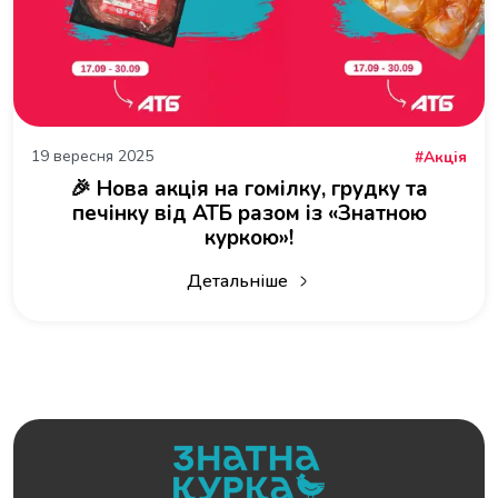
19 вересня 2025
Акція
🎉 Нова акція на гомілку, грудку та
печінку від АТБ разом із «Знатною
куркою»!
Детальніше
про 🎉 Нова акція на гомілку, грудку